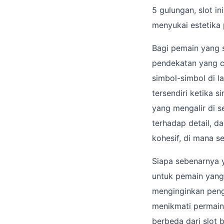
5 gulungan, slot 
menyukai estetika 
Bagi pemain yang s
pendekatan yang c
simbol-simbol di l
tersendiri ketika 
yang mengalir di 
terhadap detail, d
kohesif, di mana se
Siapa sebenarnya 
untuk pemain yang
menginginkan peng
menikmati permain
berbeda dari slot 