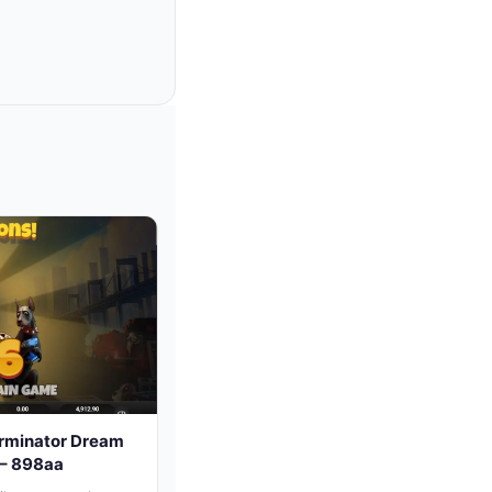
rrminator Dream
 – 898aa