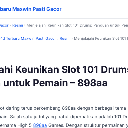
erbaru Maxwin Pasti Gacor
Gacor
›
Resmi
›
Menjelajahi Keunikan Slot 101 Drums: Panduan untuk Pe
ili4d Terbaru Maxwin Pasti Gacor
›
Resmi
›
Menjelajahi Keunikan Slot 10
ahi Keunikan Slot 101 Drum
 untuk Pemain – 898aa
lot daring terus berkembang 898aa dengan berbagai tema 
ain. Salah satu judul yang patut diperhatikan adalah 101 D
ternama High 5
898aa
Games. Dengan struktur permainan