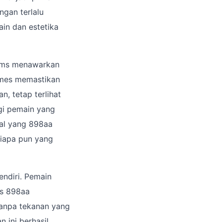
gan terlalu
in dan estetika
Drums menawarkan
ames memastikan
, tetap terlihat
agi pemain yang
ual yang 898aa
siapa pun yang
endiri. Pemain
ms 898aa
anpa tekanan yang
 ini berhasil