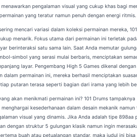
ini menawarkan pengalaman visual yang cukup khas bagi me
permainan yang teratur namun penuh dengan energi ritmis.
ering mencari variasi dalam koleksi permainan mereka, 10
ukup menarik. Fokus utama dari permainan ini terletak pa
ayar berinteraksi satu sama lain. Saat Anda memutar gulun
simbol-simbol yang serasi mulai berbaris, menciptakan sema
sepanjang layar. Pengembang High 5 Games dikenal dengan
an dalam permainan ini, mereka berhasil menciptakan suasa
tiap putaran terasa seperti bagian dari irama yang lebih be
yang akan menikmati permainan ini? 101 Drums tampaknya
 menghargai kesederhanaan dalam desain mekanik namun 
alaman visual yang dinamis. Jika Anda adalah tipe 898aa
an dengan struktur 5 gulungan klasik namun ingin merasa
bertema buah atau petualangan standar, maka judul ini bisa 