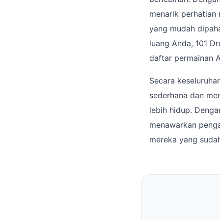
menarik perhatian
yang mudah dipaha
luang Anda, 101 D
daftar permainan 
Secara keseluruha
sederhana dan mem
lebih hidup. Dengan
menawarkan pengal
mereka yang sudah 