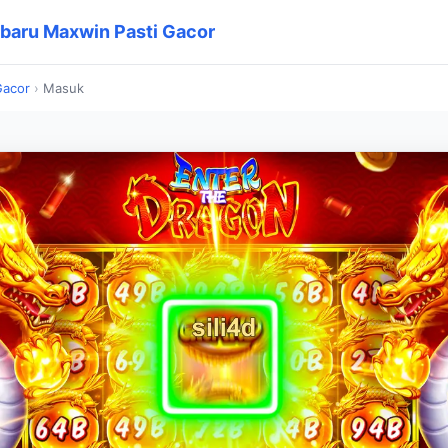
erbaru Maxwin Pasti Gacor
Gacor
›
Masuk