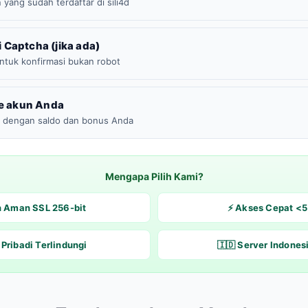
yang sudah terdaftar di sili4d
i Captcha (jika ada)
untuk konfirmasi bukan robot
e akun Anda
n dengan saldo dan bonus Anda
Mengapa Pilih Kami?
in Aman SSL 256-bit
⚡ Akses Cepat <5
a Pribadi Terlindungi
🇮🇩 Server Indonesi