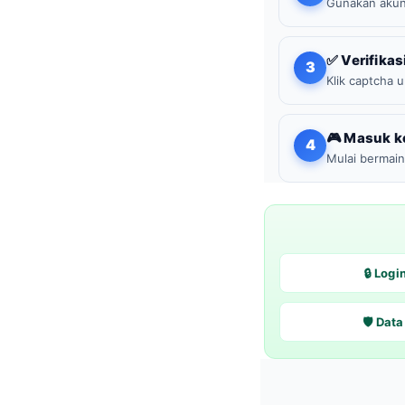
Gunakan akun 
✅ Verifikas
3
Klik captcha 
🎮 Masuk k
4
Mulai bermai
🔒 Log
🛡️ Dat