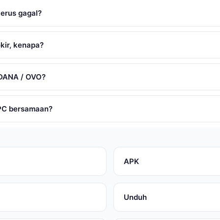
terus gagal?
kir, kenapa?
i DANA / OVO?
 PC bersamaan?
APK
Unduh