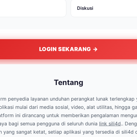
Diskusi
LOGIN SEKARANG →
Tentang
orm penyedia layanan unduhan perangkat lunak terlengka
ikasi mulai dari media sosial, video, alat utilitas, hingga 
latform ini dirancang untuk memberikan pengalaman meng
caya bagi semua pengguna di seluruh dunia
link sili4d
.. Den
 yang sangat ketat, setiap aplikasi yang tersedia di sili4d 