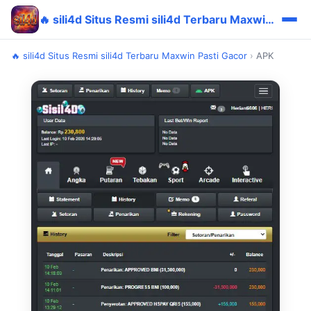
🔥 sili4d Situs Resmi sili4d Terbaru Maxwin Pasti Gacor
🔥 sili4d Situs Resmi sili4d Terbaru Maxwin Pasti Gacor
›
APK