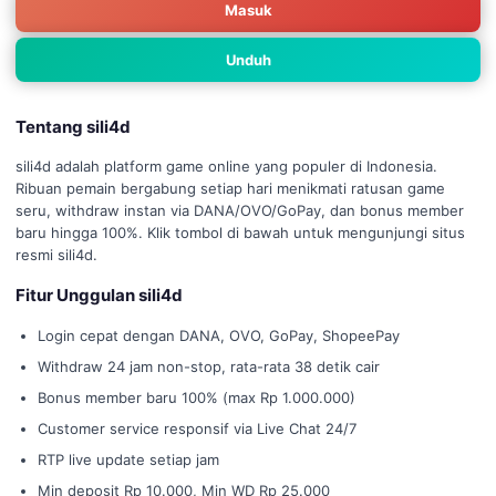
Masuk
Unduh
Tentang sili4d
sili4d adalah platform game online yang populer di Indonesia.
Ribuan pemain bergabung setiap hari menikmati ratusan game
seru, withdraw instan via DANA/OVO/GoPay, dan bonus member
baru hingga 100%. Klik tombol di bawah untuk mengunjungi situs
resmi sili4d.
Fitur Unggulan sili4d
Login cepat dengan DANA, OVO, GoPay, ShopeePay
Withdraw 24 jam non-stop, rata-rata 38 detik cair
Bonus member baru 100% (max Rp 1.000.000)
Customer service responsif via Live Chat 24/7
RTP live update setiap jam
Min deposit Rp 10.000, Min WD Rp 25.000