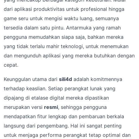
dari aplikasi produktivitas untuk profesional hingga
game seru untuk mengisi waktu luang, semuanya
tersedia dalam satu pintu. Antarmuka yang ramah
pengguna memudahkan siapa saja, bahkan mereka
yang tidak terlalu mahir teknologi, untuk menemukan
dan mengunduh aplikasi yang mereka butuhkan dengan
cepat.
Keunggulan utama dari
sili4d
adalah komitmennya
terhadap keaslian. Setiap perangkat lunak yang
dipajang di etalase digital mereka dipastikan
merupakan versi
resmi
, sehingga pengguna
mendapatkan fitur lengkap dan pembaruan berkala
langsung dari pengembang. Hal ini sangat penting
untuk menjaga performa perangkat tetap optimal dan