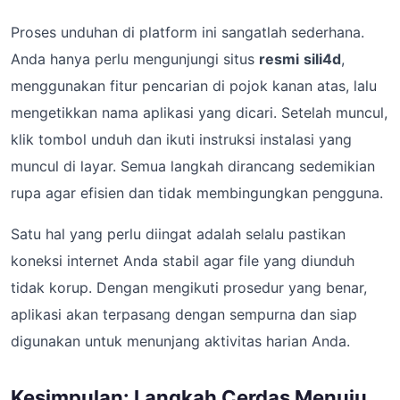
Proses unduhan di platform ini sangatlah sederhana.
Anda hanya perlu mengunjungi situs
resmi
sili4d
,
menggunakan fitur pencarian di pojok kanan atas, lalu
mengetikkan nama aplikasi yang dicari. Setelah muncul,
klik tombol unduh dan ikuti instruksi instalasi yang
muncul di layar. Semua langkah dirancang sedemikian
rupa agar efisien dan tidak membingungkan pengguna.
Satu hal yang perlu diingat adalah selalu pastikan
koneksi internet Anda stabil agar file yang diunduh
tidak korup. Dengan mengikuti prosedur yang benar,
aplikasi akan terpasang dengan sempurna dan siap
digunakan untuk menunjang aktivitas harian Anda.
Kesimpulan: Langkah Cerdas Menuju