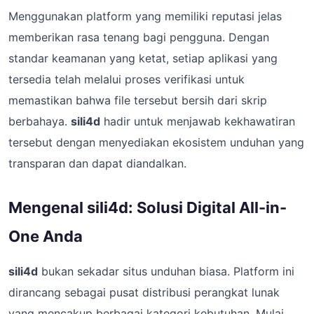
Menggunakan platform yang memiliki reputasi jelas
memberikan rasa tenang bagi pengguna. Dengan
standar keamanan yang ketat, setiap aplikasi yang
tersedia telah melalui proses verifikasi untuk
memastikan bahwa file tersebut bersih dari skrip
berbahaya.
sili4d
hadir untuk menjawab kekhawatiran
tersebut dengan menyediakan ekosistem unduhan yang
transparan dan dapat diandalkan.
Mengenal sili4d: Solusi Digital All-in-
One Anda
sili4d
bukan sekadar situs unduhan biasa. Platform ini
dirancang sebagai pusat distribusi perangkat lunak
yang mencakup berbagai kategori kebutuhan. Mulai