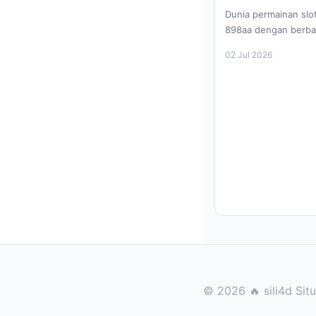
Dunia permainan slo
898aa dengan berba
perhatian para pemai
02 Jul 2026
© 2026 🔥 sili4d Sit