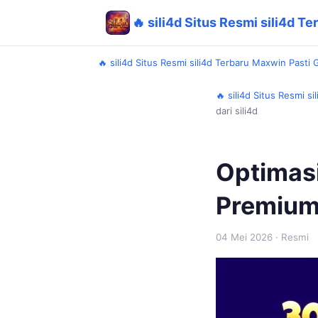
🔥 sili4d Situs Resmi sili4d T
🔥 sili4d Situs Resmi sili4d Terbaru Maxwin Pasti 
🔥 sili4d Situs Resmi s
dari sili4d
Optimasi
Premium 
04 Mei 2026
· Resmi