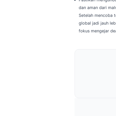
dan aman dari mal
Setelah mencoba to
global jadi jauh le
fokus mengejar dea