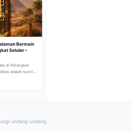
ngalaman Bermain
kat Seluler –
als di Perangkat
ilitas adalah kunci.
i Tom...
ndungi undang-undang.