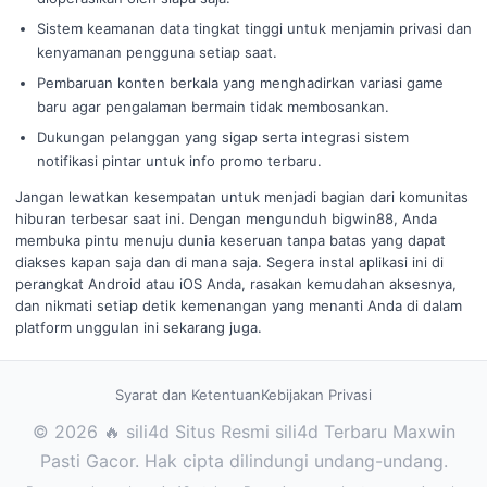
Sistem keamanan data tingkat tinggi untuk menjamin privasi dan
kenyamanan pengguna setiap saat.
Pembaruan konten berkala yang menghadirkan variasi game
baru agar pengalaman bermain tidak membosankan.
Dukungan pelanggan yang sigap serta integrasi sistem
notifikasi pintar untuk info promo terbaru.
Jangan lewatkan kesempatan untuk menjadi bagian dari komunitas
hiburan terbesar saat ini. Dengan mengunduh bigwin88, Anda
membuka pintu menuju dunia keseruan tanpa batas yang dapat
diakses kapan saja dan di mana saja. Segera instal aplikasi ini di
perangkat Android atau iOS Anda, rasakan kemudahan aksesnya,
dan nikmati setiap detik kemenangan yang menanti Anda di dalam
platform unggulan ini sekarang juga.
Syarat dan Ketentuan
Kebijakan Privasi
© 2026 🔥 sili4d Situs Resmi sili4d Terbaru Maxwin
Pasti Gacor. Hak cipta dilindungi undang-undang.